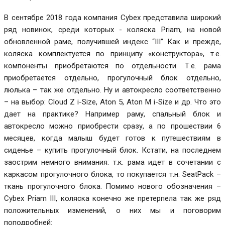
В сентябре 2018 года компания Cybex представила широкий
ряд новинок, среди которых - коляска Priam, на новой
обновленной раме, получившей индекс “III” Как и прежде,
коляска комплектуется по принципу «конструктора», т.е.
компоненты приобретаются по отдельности. Т.е. рама
приобретается отдельно, прогулочный блок отдельно,
люлька – так же отдельно. Ну и автокресло соответственно
– на выбор: Cloud Z i-Size, Aton 5, Aton M i-Size и др. Что это
дает на практике? Например раму, спальный блок и
автокресло можно приобрести сразу, а по прошествии 6
месяцев, когда малыш будет готов к путешествиям в
сиденье – купить прогулочный блок. Кстати, на последнем
заострим немного внимания: т.к. рама идет в сочетании с
каркасом прогулочного блока, то покупается т.н. SeatPack –
ткань прогулочного блока. Помимо нового обозначения –
Cybex Priam III, коляска конечно же претерпела так же ряд
положительных изменений, о них мы и поговорим
поподробней: