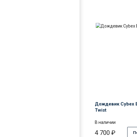
Дож
Cyb
Eez
S
Twis
Дождевик Cybex 
Twist
В наличии
4 700
₽
П