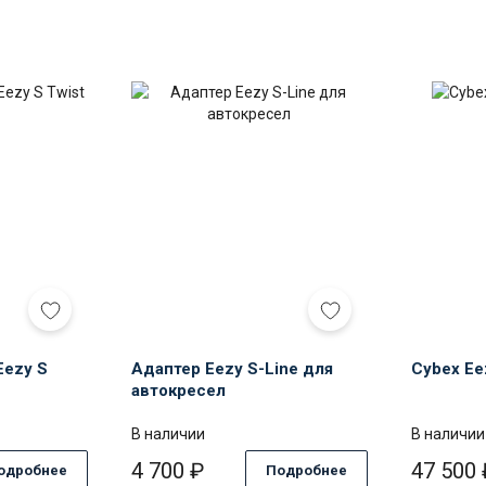
девик
Адаптер
ex
Eezy
y
S-
Line
t
для
автокресел
Eezy S
Адаптер Eezy S-Line для
Cybex Eez
автокресел
В наличии
В наличии
4 700
₽
47 500
одробнее
Подробнее