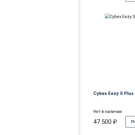
Cyb
Eez
S
Plus
2
Cybex Eezy S Plus
Нет в наличии
47 500
₽
П