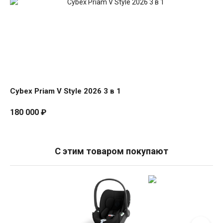
Priam
V
Style
2026
3
в
1
Cybex Priam V Style 2026 3 в 1
180 000
₽
С этим товаром покупают
Cybex
Cloud
T
i-
Size