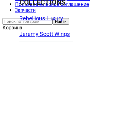
COLLECTIONS
Пользовательское соглашение
Запчасти
Rebellious Luxury
Найти
Корзина
Jeremy Scott Wings