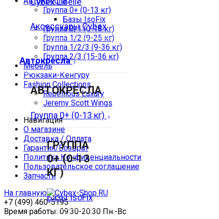
Автокресла
Cybex Libelle
Группа 0+ (0-13 кг)
Базы IsoFix
Аксессуары Cybex
Группа 0/1 (0-18 кг)
Группа 1/2 (9-25 кг)
Группа 1/2/3 (9-36 кг)
Группа 2/3 (15-36 кг)
Автокресла
Мебель
Рюкзаки-Кенгуру
Fashion Collections
АВТОКРЕСЛА
Rebellious Luxury
Jeremy Scott Wings
Группа 0+ (0-13 кг)
Навигация
О магазине
Доставка / Оплата
ГРУППА
Гарантия/Возврат
0+ (0-13
Политика Конфиденциальности
Пользовательское соглашение
КГ)
Запчасти
На главную
Базы IsoFix
+7 (499) 460-5195
Время работы: 09:30-20:30 Пн.-Вc.