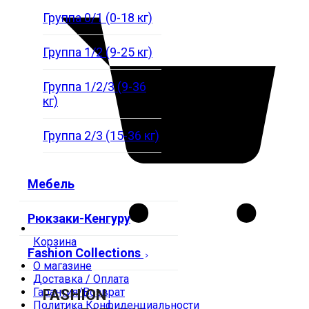
Группа 0/1 (0-18 кг)
Группа 1/2 (9-25 кг)
Группа 1/2/3 (9-36
кг)
Группа 2/3 (15-36 кг)
Мебель
Рюкзаки-Кенгуру
Корзина
Fashion Collections
О магазине
Доставка / Оплата
Гарантия/Возврат
FASHION
Политика Конфиденциальности