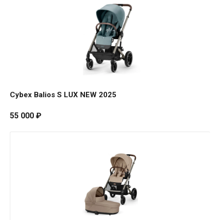
Balios
S
LUX
NEW
2025
Cybex Balios S LUX NEW 2025
55 000
₽
Cybex
Balios
S
LUX
NEW
2025
2
в
1