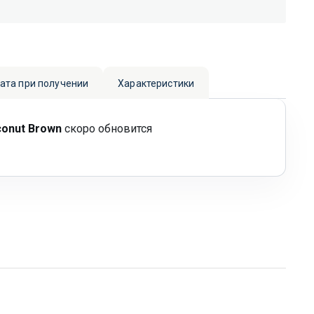
лата при получении
Характеристики
conut Brown
скоро обновится