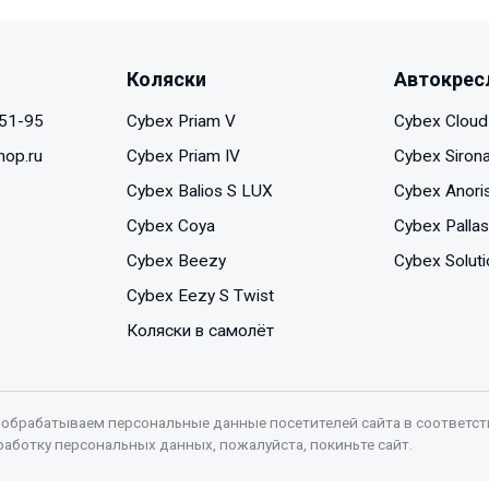
Коляски
Автокрес
-51-95
Cybex Priam V
Cybex Cloud
hop.ru
Cybex Priam IV
Cybex Siron
Cybex Balios S LUX
Cybex Anori
Cybex Coya
Cybex Pallas
Cybex Beezy
Cybex Soluti
Cybex Eezy S Twist
Коляски в самолёт
 обрабатываем персональные данные посетителей сайта в соответст
работку персональных данных, пожалуйста, покиньте сайт.