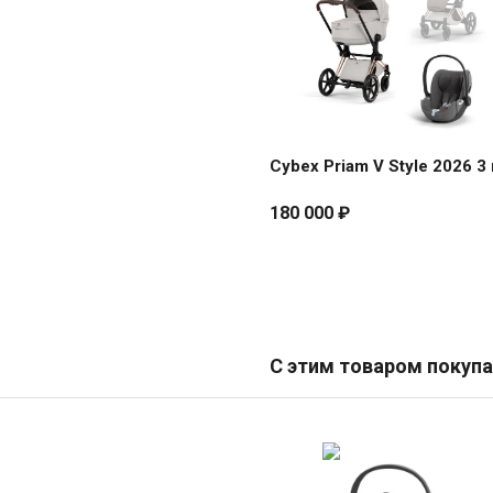
Style
2026
3
в
1
Cybex Priam V Style 2026 3 
180 000
₽
С этим товаром покуп
Cybex
Cloud
T