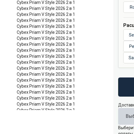
R
Расц
Se
Pe
Sa
Достав
Выб
Выберит
оплаты.