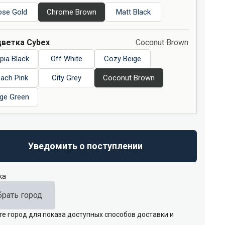
ose Gold
Chrome Brown
Matt Black
ветка Cybex
Coconut Brown
pia Black
Off White
Cozy Beige
ach Pink
City Grey
Coconut Brown
ge Green
Уведомить о поступлении
ка
рать город
е город для показа доступных способов доставки и