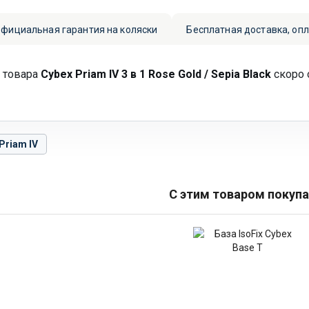
фициальная гарантия на коляски
Бесплатная доставка, оп
 товара
Cybex Priam IV 3 в 1 Rose Gold / Sepia Black
скоро 
Priam IV
С этим товаром покуп
База
IsoFix
Cybex
Base
T