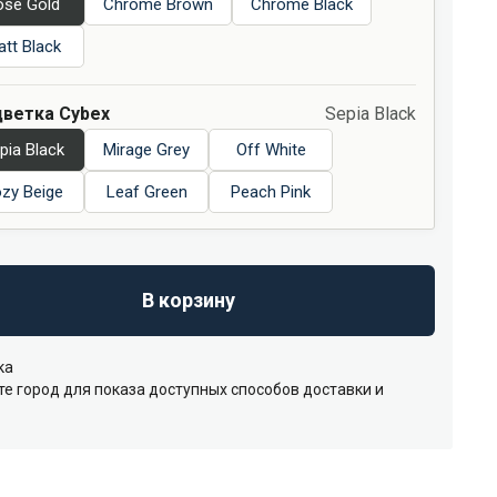
ose Gold
Chrome Brown
Chrome Black
tt Black
ветка Cybex
Sepia Black
pia Black
Mirage Grey
Off White
zy Beige
Leaf Green
Peach Pink
В корзину
ка
е город для показа доступных способов доставки и