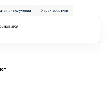
лата при получении
Характеристики
обновится
ают