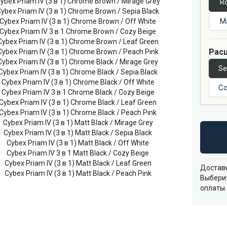
R
Ma
Расц
Se
Co
Достав
Выберит
оплаты.