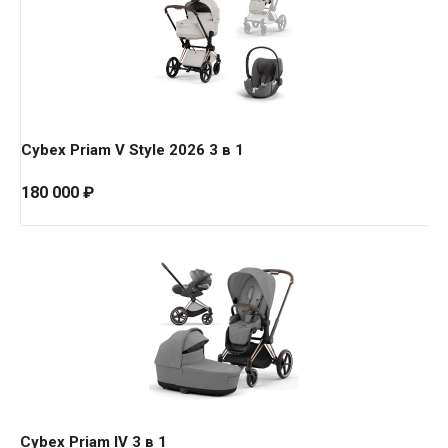
Style
2026
3
в
1
Cybex Priam V Style 2026 3 в 1
180 000
₽
Cybex
Priam
IV
3
в
1
Cybex Priam IV 3 в 1