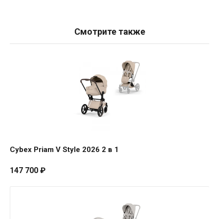
Смотрите также
Cybex
Priam
V
Style
2026
2
в
1
Cybex Priam V Style 2026 2 в 1
147 700
₽
Cybex
Priam
V