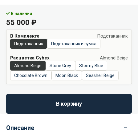
В наличии
55 000
₽
В Комплекте
Подстаканник
Подстаканник
Подстаканник и сумка
Расцветка Cybex
Almond Beige
Almond Beige
Stone Grey
Stormy Blue
Chocolate Brown
Moon Black
Seashell Beige
В корзину
Описание