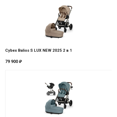
Balios
S
LUX
NEW
2025
2
в
1
Cybex Balios S LUX NEW 2025 2 в 1
79 900
₽
Cybex
Balios
S
LUX
NEW
2025
3
в
1